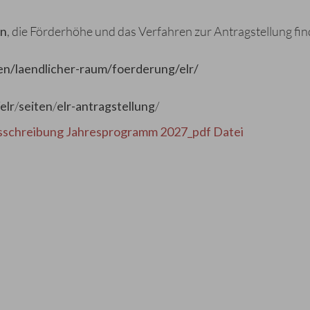
en
, die Förderhöhe und das Verfahren zur Antragstellung fi
en
/
laendlicher-raum
/
foerderung
/
elr
/
elr
/
seiten
/
elr-antragstellung
/
sschreibung Jahresprogramm 2027_pdf Datei