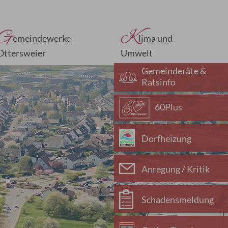
G
K
emeindewerke
lima und
Ottersweier
Umwelt
Gemeinderäte &
Ratsinfo
60Plus
Dorfheizung
Anregung / Kritik
Schadensmeldung