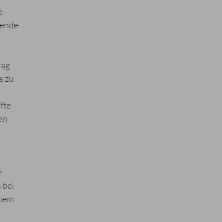
e
sende
rag
s zu
fte
en
r
 bei
inem