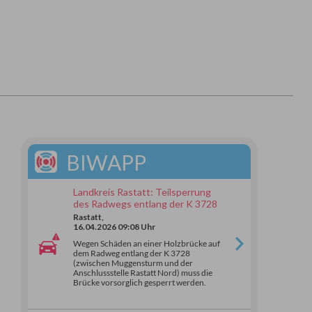
BIWAPP
Landkreis Rastatt: Teilsperrung
des Radwegs entlang der K 3728
Rastatt,
16.04.2026 09:08 Uhr
Wegen Schäden an einer Holzbrücke auf
dem Radweg entlang der K 3728
(zwischen Muggensturm und der
Anschlussstelle Rastatt Nord) muss die
Brücke vorsorglich gesperrt werden.