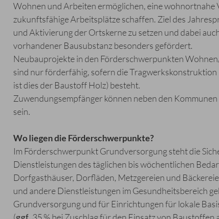
Wohnen und Arbeiten ermöglichen, eine wohnortnahe V
zukunftsfähige Arbeitsplätze schaffen. Ziel des Jahres
und Aktivierung der Ortskerne zu setzen und dabei auc
vorhandener Bausubstanz besonders gefördert.
Neubauprojekte in den Förderschwerpunkten Wohnen/I
sind nur förderfähig, sofern die Tragwerkskonstruktio
ist dies der Baustoff Holz) besteht.
Zuwendungsempfänger können neben den Kommunen bei
sein.
Wo liegen die Förderschwerpunkte?
Im Förderschwerpunkt Grundversorgung steht die Sich
Dienstleistungen des täglichen bis wöchentlichen Bed
Dorfgasthäuser, Dorfläden, Metzgereien und Bäckerei
und andere Dienstleistungen im Gesundheitsbereich ge
Grundversorgung und für Einrichtungen für lokale Basi
(
ggf
. 35 % bei Zuschlag für den Einsatz von Baustoffe