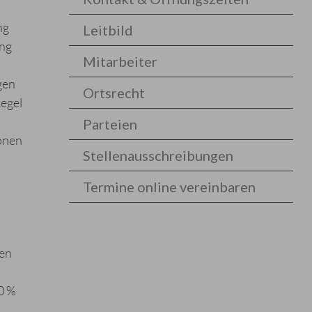
ng
Leitbild
ung
Mitarbeiter
gen
Ortsrecht
Regel
Parteien
onen
Stellenausschreibungen
Termine online vereinbaren
ken
0 %