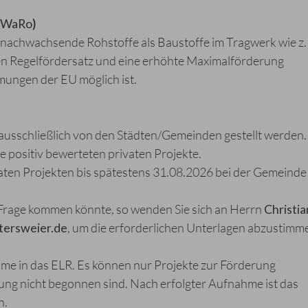
aWaRo
)
achwachsende Rohstoffe als Baustoffe im Tragwerk wie z.
den Regelfördersatz und eine erhöhte Maximalförderung
mungen der EU möglich ist.
usschließlich von den Städten/Gemeinden gestellt werden.
positiv bewerteten privaten Projekte.
vaten Projekten bis spätestens 31.08.2026 bei der Gemeinde
in Frage kommen könnte, so wenden Sie sich an Herrn
Christia
tersweier
.de
, um die erforderlichen Unterlagen abzustimm
me in das ELR. Es können nur Projekte zur Förderung
ng nicht begonnen sind. Nach erfolgter Aufnahme ist das
n.