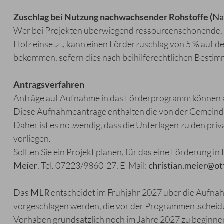
Zuschlag bei Nutzung nachwachsender Rohstoffe (
N
Wer bei Projekten überwiegend ressourcenschonende, n
Holz einsetzt, kann einen Förderzuschlag von 5 % auf 
bekommen, sofern dies nach beihilferechtlichen Bestim
Antragsverfahren
Anträge auf Aufnahme in das Förderprogramm können a
Diese Aufnahmeanträge enthalten die von der Gemeinde 
Daher ist es notwendig, dass die Unterlagen zu den pri
vorliegen.
Sollten Sie ein Projekt planen, für das eine Förderung 
Meier
, Tel. 07223/9860-27, E-Mail:
christian
.
meier
@
ot
Das
MLR
entscheidet im Frühjahr 2027 über die Aufnah
vorgeschlagen werden, die vor der Programmentscheidu
Vorhaben grundsätzlich noch im Jahre 2027 zu beginne