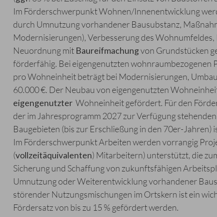
Im Förderschwerpunkt Wohnen/Innenentwicklung werde
durch Umnutzung vorhandener Bausubstanz, Maßnahme
Modernisierungen), Verbesserung des Wohnumfeldes, E
Neuordnung mit
Baureifmachung
von Grundstücken gef
förderfähig. Bei eigengenutzten wohnraumbezogenen Pro
pro Wohneinheit beträgt bei Modernisierungen, Umbau
60.000 €. Der Neubau von eigengenutzten Wohneinheite
eigengenutzter
Wohneinheit gefördert. Für den Förd
der im Jahresprogramm 2027 zur Verfügung stehenden M
Baugebieten (bis zur Erschließung in den 70er-Jahren) i
Im Förderschwerpunkt Arbeiten werden vorrangig Projek
(
vollzeitäquivalenten
) Mitarbeitern) unterstützt, die z
Sicherung und Schaffung von zukunftsfähigen Arbeitspl
Umnutzung oder Weiterentwicklung vorhandener Bausu
störender Nutzungsmischungen im Ortskern ist ein wich
Fördersatz von bis zu 15 % gefördert werden.