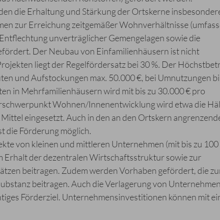
n die Erhaltung und Stärkung der Ortskerne insbesonder
n zur Erreichung zeitgemäßer Wohnverhältnisse (umfas
ntflechtung unverträglicher Gemengelagen sowie die
ördert. Der Neubau von Einfamilienhäusern ist nicht
jekten liegt der Regelfördersatz bei 30 %. Der Höchstbet
ten und Aufstockungen max. 50.000 €, bei Umnutzungen bi
n in Mehrfamilienhäusern wird mit bis zu 30.000 € pro
erschwerpunkt Wohnen/Innenentwicklung wird etwa die Häl
ittel eingesetzt. Auch in den an den Ortskern angrenzend
st die Förderung möglich.
te von kleinen und mittleren Unternehmen (mit bis zu 100
um Erhalt der dezentralen Wirtschaftsstruktur sowie zur
ätzen beitragen. Zudem werden Vorhaben gefördert, die zu
bstanz beitragen. Auch die Verlagerung von Unternehmen
tiges Förderziel. Unternehmensinvestitionen können mit e