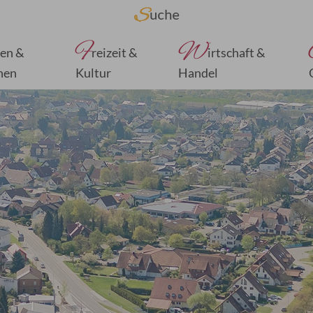
F
W
en &
reizeit &
irtschaft &
nen
Kultur
Handel