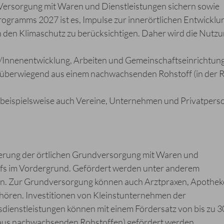
ersorgung mit Waren und Dienstleistungen sichern sowie
programms 2027 ist es, Impulse zur innerörtlichen Entwicklu
h den Klimaschutz zu berücksichtigen. Daher wird die Nutz
nnenentwicklung, Arbeiten und Gemeinschaftseinrichtun
n überwiegend aus einem nachwachsenden Rohstoff (in der 
spielsweise auch Vereine, Unternehmen und Privatpers
erung der örtlichen Grundversorgung mit Waren und
arfs im Vordergrund. Gefördert werden unter anderem
en. Zur Grundversorgung können auch Arztpraxen, Apothe
hören. Investitionen von Kleinstunternehmen der
sdienstleistungen können mit einem Fördersatz von bis zu 3
n aus nachwachsenden Rohstoffen) gefördert werden.