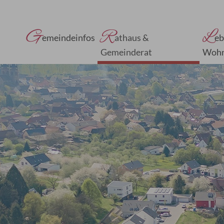
G
R
L
emeindeinfos
athaus &
eb
Gemeinderat
Woh