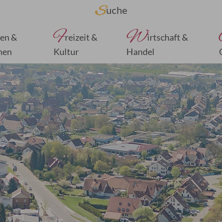
F
W
en &
reizeit &
irtschaft &
nen
Kultur
Handel