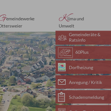
G
K
emeindewerke
lima und
Ottersweier
Umwelt
Gemeinderäte &
Ratsinfo
60Plus
Dorfheizung
Anregung / Kritik
Schadensmeldung