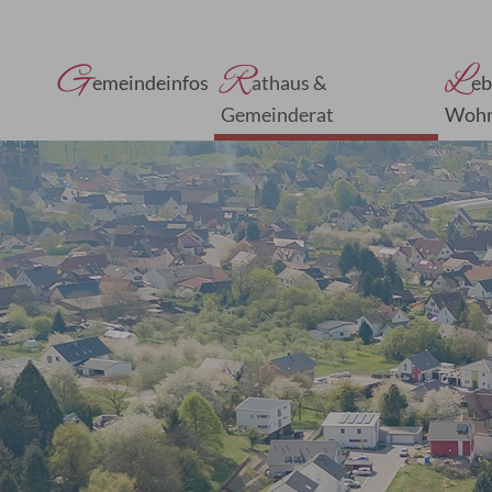
G
R
L
emeindeinfos
athaus &
eb
Gemeinderat
Woh