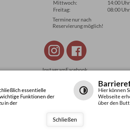
Mittwoch:
14:00 Uhr
Freitag:
08:00 Uhr
Termine nur nach
Reservierung möglich!
Instagram
Facebook
Barriere
ließlich essentielle
Hier können S
 wichtige Funktionen der
Webseite erhö
Leichte
Gebärdensprache
u in der
über den Butt
Sprache
Schließen
Datenschutzerklärung
Barrierefreiheit
Schr