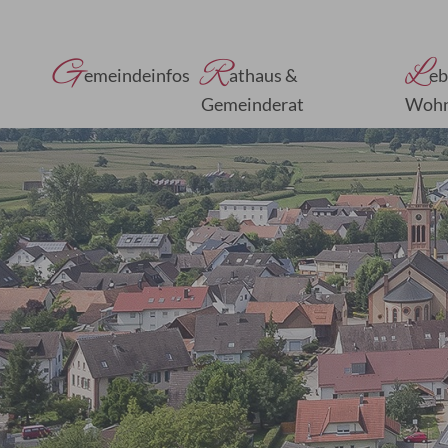
G
R
L
emeindeinfos
athaus &
eb
Gemeinderat
Woh