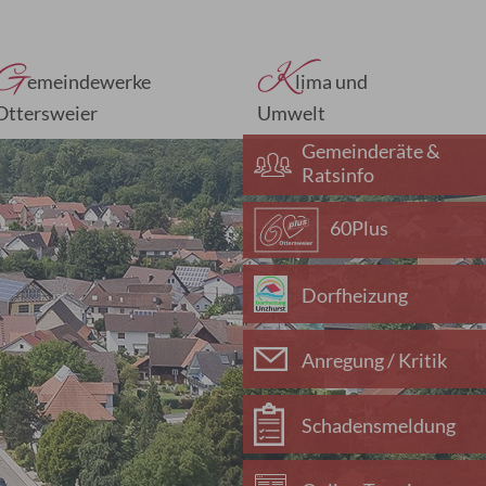
G
K
emeindewerke
lima und
Ottersweier
Umwelt
Gemeinderäte &
Ratsinfo
60Plus
Dorfheizung
Anregung / Kritik
Schadensmeldung