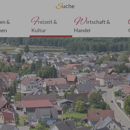
F
W
en &
reizeit &
irtschaft &
nen
Kultur
Handel