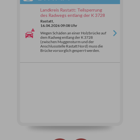
Landkreis Rastatt: Teilsperrung
des Radwegs entlang der K 3728
Rastatt,
16.04.2026 09:08 Uhr
Wegen Schäden an einer Holzbrücke auf
dem Radweg entlang der K 3728
(zwischen Muggensturm und der
Anschlussstelle Rastatt Nord) muss die
Brücke vorsorglich gesperrt werden.