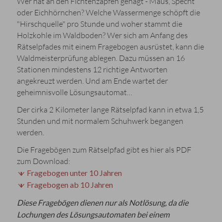
Wer hat an den Fichtenzapfen genagt - Maus, Specht
oder Eichhörnchen? Welche Wassermenge schöpft die
"Hirschquelle" pro Stunde und woher stammt die
Holzkohle im Waldboden? Wer sich am Anfang des
Rätselpfades mit einem Fragebogen ausrüstet, kann die
Waldmeisterprüfung ablegen. Dazu müssen an 16
Stationen mindestens 12 richtige Antworten
angekreuzt werden. Und am Ende wartet der
geheimnisvolle Lösungsautomat…
Der cirka 2 Kilometer lange Rätselpfad kann in etwa 1,5
Stunden und mit normalem Schuhwerk begangen
werden.
Die Fragebögen zum Rätselpfad gibt es hier als PDF
zum Download:
Fragebogen unter 10 Jahren
Fragebogen ab 10 Jahren
Diese Fragebögen dienen nur als Notlösung, da die
Lochungen des Lösungsautomaten
bei einem