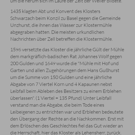
um die herum sich im Laufe der Zeit der Weiler bildete.
1435 klagten Abt und Konvent des Klosters
Schwarzach beim Konzil zu Basel gegen die Gemeinde
Unzhurst, die ihnen das Wasser zur Klostermühle
abgegraben hatten. Die meisten urkundlichen
Nachrichten über Zell betreffen die Klostermühle.
1596 versetzte das Kloster die jährliche Gült der Mühle
dem markgräflich-badischen Rat Johannes Wolf gegen
200 Gulden und 1649 wurde die "Mühle mit Hof und
Garten und allen Zugehörungen dem Hans Gußhurst
um die Summe von 150 Gulden und eine jährliche
Abgabe von 7 Viertel Korn und 4 Kapaunen nebst
Leibfall beim Ableben des Besitzers zu einem Erblehen
überlassen". (1 Viertel = 135 Pfund) Unter Leibfall
verstand man die Abgabe, die beim Tode eines
Leibeigenen zu entrichten war und Erblehen bedeutete
den Übergang der Rechte an die Nachkommen. Erst mit
dem Erlöschen des Geschlechtes fiel das Gut wieder an
die Herrschaft, hier das Kloster als Lehensherr, zurück.