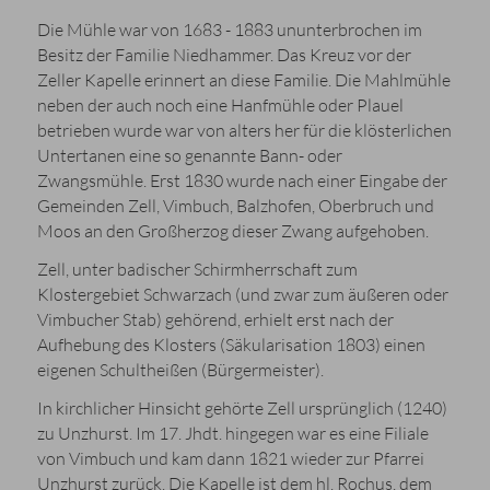
Die Mühle war von 1683 - 1883 ununterbrochen im
Besitz der Familie Niedhammer. Das Kreuz vor der
Zeller Kapelle erinnert an diese Familie. Die Mahlmühle
neben der auch noch eine Hanfmühle oder Plauel
betrieben wurde war von alters her für die klösterlichen
Untertanen eine so genannte Bann- oder
Zwangsmühle. Erst 1830 wurde nach einer Eingabe der
Gemeinden Zell, Vimbuch, Balzhofen, Oberbruch und
Moos an den Großherzog dieser Zwang aufgehoben.
Zell, unter badischer Schirmherrschaft zum
Klostergebiet Schwarzach (und zwar zum äußeren oder
Vimbucher Stab) gehörend, erhielt erst nach der
Aufhebung des Klosters (Säkularisation 1803) einen
eigenen Schultheißen (Bürgermeister).
In kirchlicher Hinsicht gehörte Zell ursprünglich (1240)
zu Unzhurst. Im 17. Jhdt. hingegen war es eine Filiale
von Vimbuch und kam dann 1821 wieder zur Pfarrei
Unzhurst zurück. Die Kapelle ist dem hl. Rochus, dem