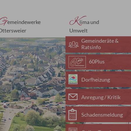
G
K
emeindewerke
lima und
Ottersweier
Umwelt
Gemeinderäte &
Ratsinfo
60Plus
Dorfheizung
Anregung / Kritik
Schadensmeldung