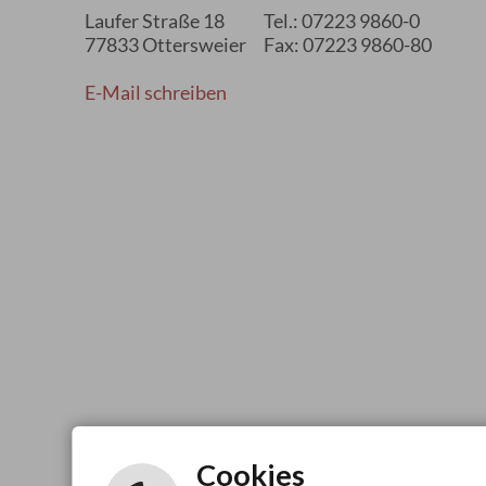
Laufer Straße 18
Tel.: 07223 9860-0
77833 Ottersweier
Fax: 07223 9860-80
E-Mail schreiben
Cookies