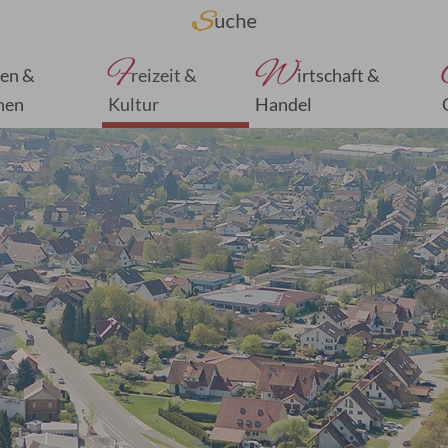
F
W
en &
reizeit &
irtschaft &
nen
Kultur
Handel