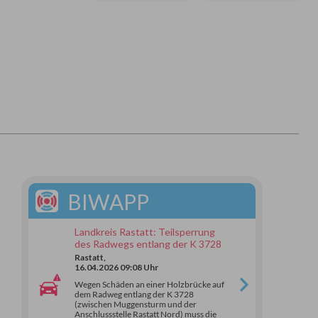
BIWAPP
Landkreis Rastatt: Teilsperrung
des Radwegs entlang der K 3728
Rastatt,
16.04.2026 09:08 Uhr
Wegen Schäden an einer Holzbrücke auf
dem Radweg entlang der K 3728
(zwischen Muggensturm und der
Anschlussstelle Rastatt Nord) muss die