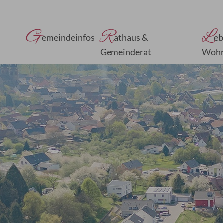
G
R
L
emeindeinfos
athaus &
eb
Gemeinderat
Woh