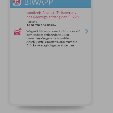
BIWAPP
Landkreis Rastatt: Teilsperrung
des Radwegs entlang der K 3728
Rastatt,
16.04.2026 09:08 Uhr
Wegen Schäden an einer Holzbrücke auf
dem Radweg entlang der K 3728
(zwischen Muggensturm und der
Anschlussstelle Rastatt Nord) muss die
Brücke vorsorglich gesperrt werden.