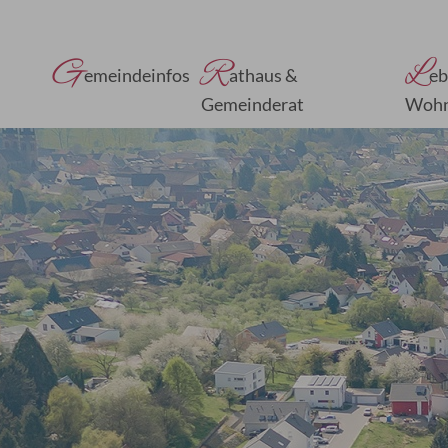
G
R
L
emeindeinfos
athaus &
eb
Gemeinderat
Woh