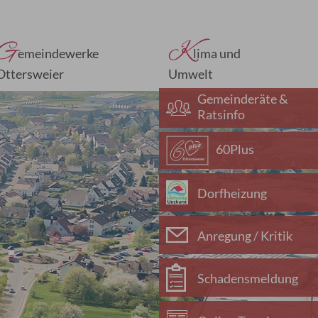
G
K
emeindewerke
lima und
Ottersweier
Umwelt
Gemeinderäte &
Ratsinfo
60Plus
Dorfheizung
Anregung / Kritik
Schadensmeldung