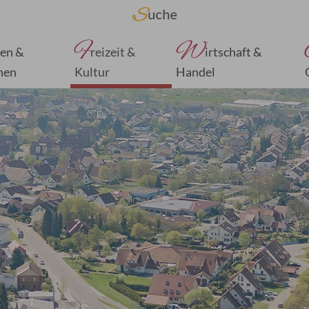
F
W
en &
reizeit &
irtschaft &
nen
Kultur
Handel