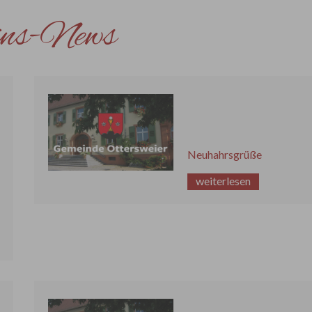
ins-News
Neuhahrsgrüße
weiterlesen