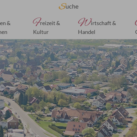
F
W
en &
reizeit &
irtschaft &
nen
Kultur
Handel