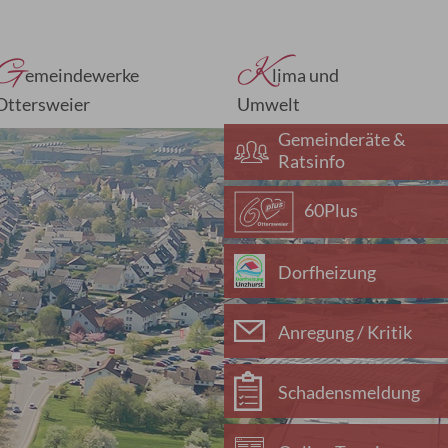
G
K
emeindewerke
lima und
Ottersweier
Umwelt
Gemeinderäte &
Ratsinfo
60Plus
Dorfheizung
Anregung / Kritik
Schadensmeldung