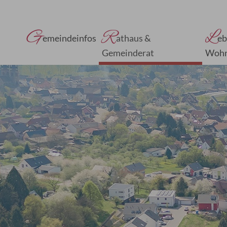
G
R
L
emeindeinfos
athaus &
eb
Gemeinderat
Woh