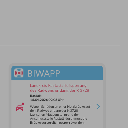
BIWAPP
Landkreis Rastatt: Teilsperrung
des Radwegs entlang der K 3728
Rastatt,
16.04.2026 09:08 Uhr
Wegen Schäden an einer Holzbrücke auf
dem Radweg entlang der K 3728
(zwischen Muggensturm und der
Anschlussstelle Rastatt Nord) muss die
Brücke vorsorglich gesperrt werden.