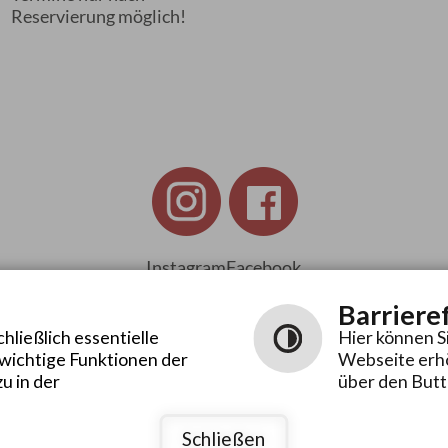
Reservierung möglich!
Instagram
Facebook
Barriere
ließlich essentielle
Hier können S
 wichtige Funktionen der
Webseite erhö
Leichte
Gebärdensprache
u in der
über den Butt
Sprache
Schließen