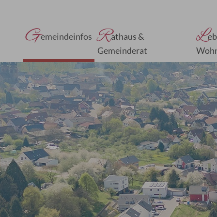
G
R
L
emeindeinfos
athaus &
eb
Gemeinderat
Woh