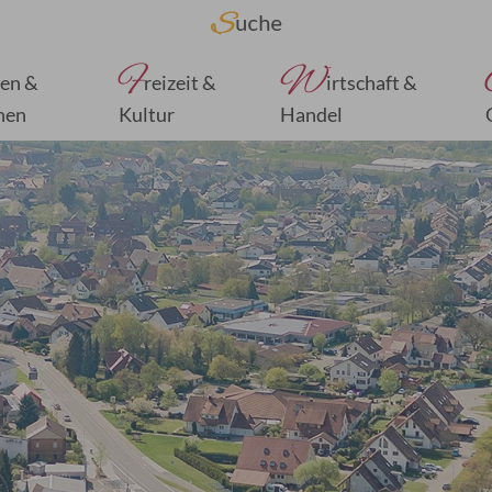
F
W
en &
reizeit &
irtschaft &
nen
Kultur
Handel