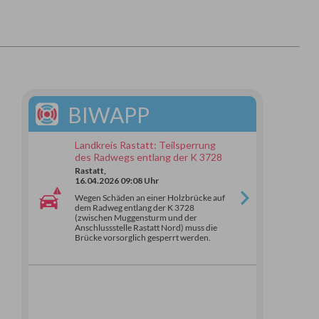
BIWAPP
Landkreis Rastatt: Teilsperrung
des Radwegs entlang der K 3728
Rastatt,
16.04.2026 09:08 Uhr
Wegen Schäden an einer Holzbrücke auf
dem Radweg entlang der K 3728
(zwischen Muggensturm und der
Anschlussstelle Rastatt Nord) muss die
Brücke vorsorglich gesperrt werden.