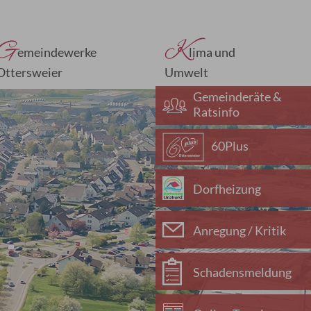
G
K
emeindewerke
lima und
Ottersweier
Umwelt
Gemeinderäte &
Ratsinfo
60Plus
Dorfheizung
Anregung / Kritik
Schadensmeldung