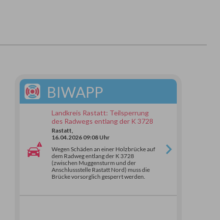
BIWAPP
Landkreis Rastatt: Teilsperrung
des Radwegs entlang der K 3728
Rastatt,
16.04.2026 09:08 Uhr
Wegen Schäden an einer Holzbrücke auf
dem Radweg entlang der K 3728
(zwischen Muggensturm und der
Anschlussstelle Rastatt Nord) muss die
Brücke vorsorglich gesperrt werden.