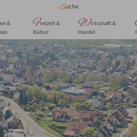
F
W
en &
reizeit &
irtschaft &
nen
Kultur
Handel