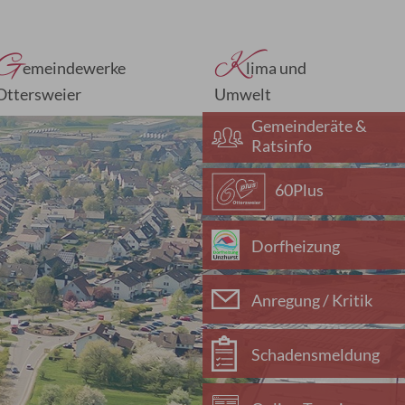
G
K
emeindewerke
lima und
Ottersweier
Umwelt
Gemeinderäte &
Ratsinfo
60Plus
Dorfheizung
Anregung / Kritik
Schadensmeldung