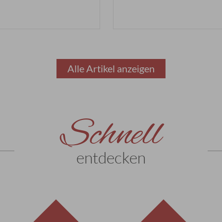
weiterlesen
weiterlesen
Alle Artikel anzeigen
weiterlesen
weiterlesen
Schnell
entdecken