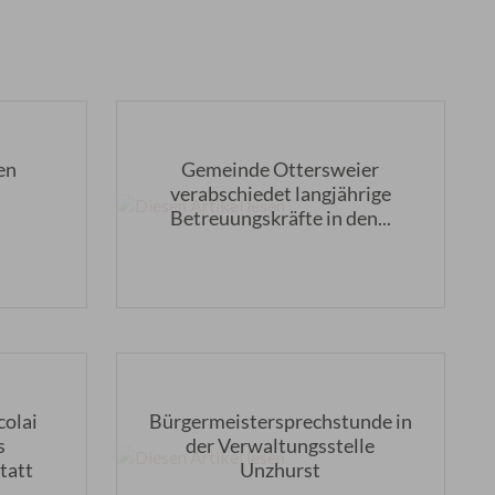
en
Gemeinde Ottersweier
verabschiedet langjährige
Betreuungskräfte in den...
colai
Bürgermeistersprechstunde in
s
der Verwaltungsstelle
tatt
Unzhurst