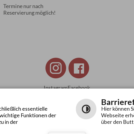
Termine nur nach
Reservierung möglich!
Instagram
Facebook
Barriere
ließlich essentielle
Hier können S
 wichtige Funktionen der
Webseite erhö
Leichte
Gebärdensprache
u in der
über den Butt
Sprache