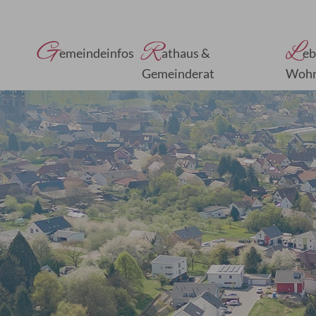
G
R
L
emeindeinfos
athaus &
eb
Gemeinderat
Woh