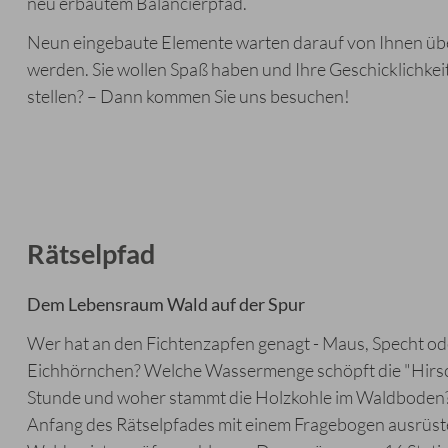
neu erbautem Balancierpfad.
Neun eingebaute Elemente warten darauf von Ihnen üb
werden. Sie wollen Spaß haben und Ihre Geschicklichkei
stellen? – Dann kommen Sie uns besuchen!
Rätselpfad
Dem Lebensraum Wald auf der Spur
Wer hat an den Fichtenzapfen genagt - Maus, Specht od
Eichhörnchen? Welche Wassermenge schöpft die "Hirsc
Stunde und woher stammt die Holzkohle im Waldboden
Anfang des Rätselpfades mit einem Fragebogen ausrüste