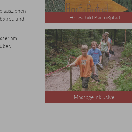
e ausziehen!
Holzschild Barfußpfad
ubstreu und
asser am
uber.
Massage inklusive!