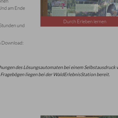
onen
 Und am Ende
Durch Erleben lernen
5 Stunden und
um Download:
Lochungen des Lösungsautomaten
bei einem Selbstausdruck
ragebögen liegen bei der WaldErlebnisStation bereit.