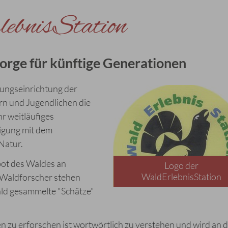
bnisStation
rsorge für künftige Generationen
dungseinrichtung der
rn und Jugendlichen die
r weitläufiges
igung mit dem
Natur.
bot des Waldes an
Logo der
WaldErlebnisStation
e Waldforscher stehen
ld gesammelte "Schätze"
en zu erforschen ist wortwörtlich zu verstehen und wird an 