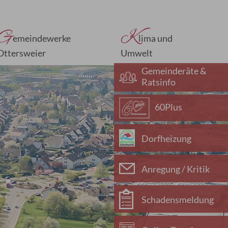
G
K
emeindewerke
lima und
Ottersweier
Umwelt
Gemeinderäte &
Ratsinfo
60Plus
Dorfheizung
Anregung / Kritik
Schadensmeldung