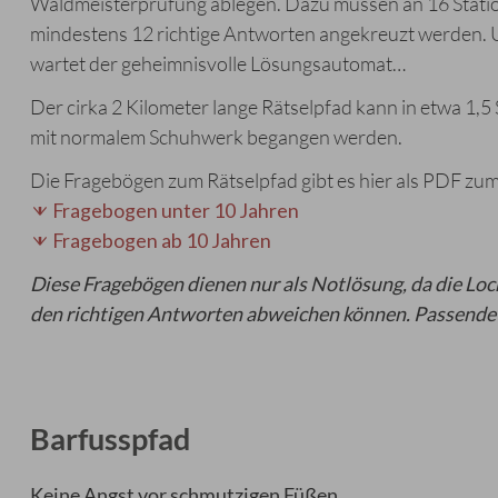
Waldmeisterprüfung ablegen. Dazu müssen an 16 Stati
mindestens 12 richtige Antworten angekreuzt werden.
wartet der geheimnisvolle Lösungsautomat…
Der cirka 2 Kilometer lange Rätselpfad kann in etwa 1,
mit normalem Schuhwerk begangen werden.
Die Fragebögen zum Rätselpfad gibt es hier als PDF z
Fragebogen unter 10 Jahren
Fragebogen ab 10 Jahren
Diese Fragebögen dienen nur als Notlösung, da die 
den richtigen Antworten abweichen können. Passende F
Barfusspfad
Keine Angst vor schmutzigen Füßen