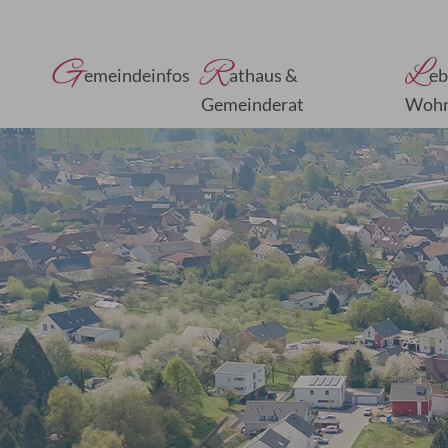
G
R
L
emeindeinfos
athaus &
eb
Gemeinderat
Woh