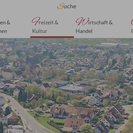
F
W
en &
reizeit &
irtschaft &
nen
Kultur
Handel