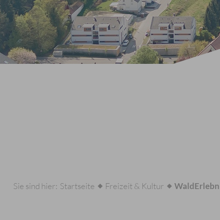
Sie sind hier:
Startseite
Freizeit & Kultur
WaldErlebn