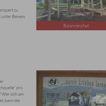
erquert zu
t unter Beweis
Balancierpfad
er
hquelle" pro
? Wer sich am
t, kann die