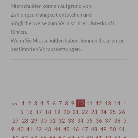
Mietschulden können aufgrund von
Zahlungsunfähigkeit entstehen und
möglicherweise zum Verlust Ihrer Unterkunft
führen.
Wenn Sie Mietschulden haben, können diese unter
bestimmten Voraussetzungen…
1
2
3
4
5
6
7
8
9
10
11
12
13
14
1
5
16
17
18
19
20
21
22
23
24
25
26
27
28
29
30
31
32
33
34
35
36
37
38
3
9
40
41
42
43
44
45
46
47
48
49
50
51
52
53
54
55
56
57
58
59
60
61
62
63
6