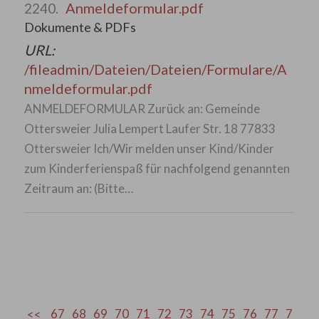
Anmeldeformular.pdf
2240.
Dokumente & PDFs
URL:
/fileadmin/Dateien/Dateien/Formulare/A
nmeldeformular.pdf
ANMELDEFORMULAR Zurück an: Gemeinde
Ottersweier Julia Lempert Laufer Str. 18 77833
Ottersweier Ich/Wir melden unser Kind/Kinder
zum Kinderferienspaß für nachfolgend genannten
Zeitraum an: (Bitte…
67
68
69
70
71
72
73
74
75
76
77
7