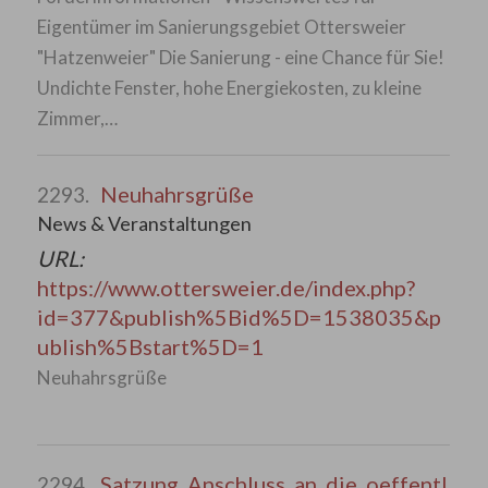
Eigentümer im Sanierungsgebiet Ottersweier
"Hatzenweier" Die Sanierung - eine Chance für Sie!
Undichte Fenster, hohe Energiekosten, zu kleine
Zimmer,…
Neuhahrsgrüße
2293.
News & Veranstaltungen
URL:
https://www.ottersweier.de/index.php?
id=377&publish%5Bid%5D=1538035&p
ublish%5Bstart%5D=1
Neuhahrsgrüße
Satzung_Anschluss_an_die_oeffentl
2294.