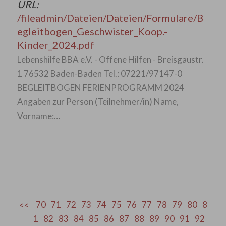
URL:
/fileadmin/Dateien/Dateien/Formulare/B
egleitbogen_Geschwister_Koop.-
Kinder_2024.pdf
Lebenshilfe BBA e.V. - Offene Hilfen - Breisgaustr.
1 76532 Baden-Baden Tel.: 07221/97147-0
BEGLEITBOGEN FERIENPROGRAMM 2024
Angaben zur Person (Teilnehmer/in) Name,
Vorname:…
70
71
72
73
74
75
76
77
78
79
80
8
1
82
83
84
85
86
87
88
89
90
91
92