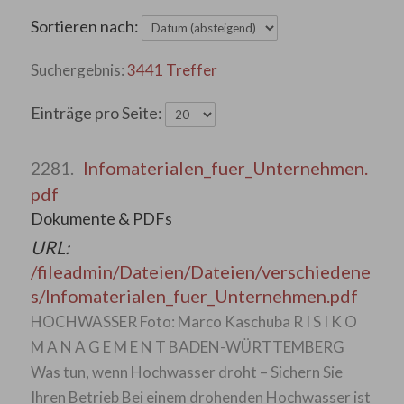
Sortieren nach:
3441 Treffer
Einträge pro Seite:
Infomaterialen_fuer_Unternehmen.
2281.
pdf
Dokumente & PDFs
URL:
/fileadmin/Dateien/Dateien/verschiedene
s/Infomaterialen_fuer_Unternehmen.pdf
HOCHWASSER Foto: Marco Kaschuba R I S I K O
M A N A G E M E N T BADEN-WÜRTTEMBERG
Was tun, wenn Hochwasser droht – Sichern Sie
Ihren Betrieb Bei einem drohenden Hochwasser ist