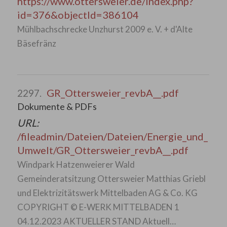
https://www.ottersweier.de/index.php?
id=376&objectId=386104
Mühlbachschrecke Unzhurst 2009 e. V. + d'Alte
Bäsefränz
GR_Ottersweier_revbA__.pdf
2297.
Dokumente & PDFs
URL:
/fileadmin/Dateien/Dateien/Energie_und_
Umwelt/GR_Ottersweier_revbA__.pdf
Windpark Hatzenweierer Wald
Gemeinderatsitzung Ottersweier Matthias Griebl
und Elektrizitätswerk Mittelbaden AG & Co. KG
COPYRIGHT © E-WERK MITTELBADEN 1
04.12.2023 AKTUELLER STAND Aktuell…