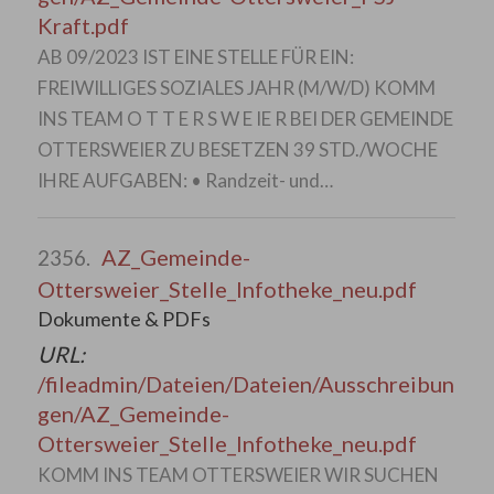
Kraft.pdf
AB 09/2023 IST EINE STELLE FÜR EIN:
FREIWILLIGES SOZIALES JAHR (M/W/D) KOMM
INS TEAM O T T E R S W E IE R BEI DER GEMEINDE
OTTERSWEIER ZU BESETZEN 39 STD./WOCHE
IHRE AUFGABEN: • Randzeit- und…
AZ_Gemeinde-
2356.
Ottersweier_Stelle_Infotheke_neu.pdf
Dokumente & PDFs
URL:
/fileadmin/Dateien/Dateien/Ausschreibun
gen/AZ_Gemeinde-
Ottersweier_Stelle_Infotheke_neu.pdf
KOMM INS TEAM OTTERSWEIER WIR SUCHEN