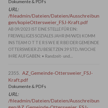
Dokumente & PDFs
URL:
/fileadmin/Dateien/Dateien/Ausschreibun
gen/kopieOttersweier_FSJ-Kraft.pdf
AB 09/2023 IST EINE STELLE FÜR EIN:
FREIWILLIGES SOZIALES JAHR (M/W/D) KOMM
INS TEAM O T T E R S W E IE R BEI DER GEMEINDE
OTTERSWEIER ZU BESETZEN 39 STD./WOCHE
IHRE AUFGABEN: • Randzeit- und…
AZ_Gemeinde-Ottersweier_FSJ-
2355.
Kraft.pdf
Dokumente & PDFs
URL:
/fileadmin/Dateien/Dateien/Ausschreibun
gen/AZ_Gemeinde-Ottersweier_FSJ-