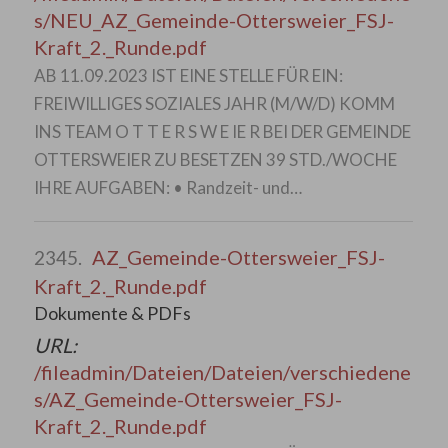
s/NEU_AZ_Gemeinde-Ottersweier_FSJ-
Kraft_2._Runde.pdf
AB 11.09.2023 IST EINE STELLE FÜR EIN:
FREIWILLIGES SOZIALES JAHR (M/W/D) KOMM
INS TEAM O T T E R S W E IE R BEI DER GEMEINDE
OTTERSWEIER ZU BESETZEN 39 STD./WOCHE
IHRE AUFGABEN: • Randzeit- und…
AZ_Gemeinde-Ottersweier_FSJ-
2345.
Kraft_2._Runde.pdf
Dokumente & PDFs
URL:
/fileadmin/Dateien/Dateien/verschiedene
s/AZ_Gemeinde-Ottersweier_FSJ-
Kraft_2._Runde.pdf