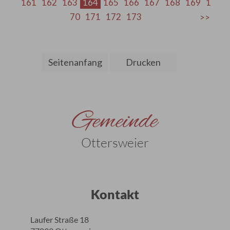
161
162
163
164
165
166
167
168
169
1
70
171
172
173
Seitenanfang
Drucken
Gemeinde
Ottersweier
Kontakt
Laufer Straße 18