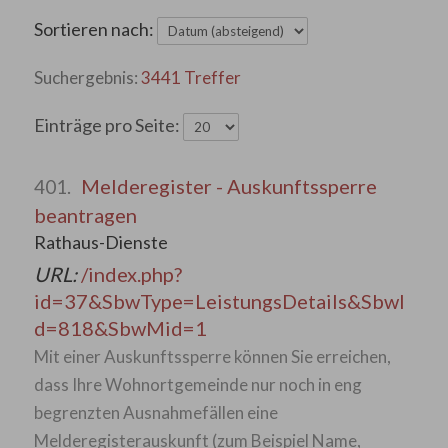
Sortieren nach:
3441 Treffer
Einträge pro Seite:
Melderegister - Auskunftssperre
401.
beantragen
Rathaus-Dienste
URL:
/index.php?
id=37&SbwType=LeistungsDetails&SbwI
d=818&SbwMid=1
Mit einer Auskunftssperre können Sie erreichen,
dass Ihre Wohnortgemeinde nur noch in eng
begrenzten Ausnahmefällen eine
Melderegisterauskunft (zum Beispiel Name,