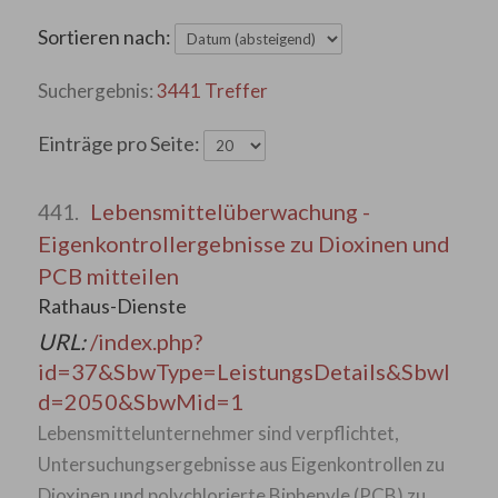
Sortieren nach:
3441 Treffer
Einträge pro Seite:
Lebensmittelüberwachung -
441.
Eigenkontrollergebnisse zu Dioxinen und
PCB mitteilen
Rathaus-Dienste
URL:
/index.php?
id=37&SbwType=LeistungsDetails&SbwI
d=2050&SbwMid=1
Lebensmittelunternehmer sind verpflichtet,
Untersuchungsergebnisse aus Eigenkontrollen zu
Dioxinen und polychlorierte Biphenyle (PCB) zu