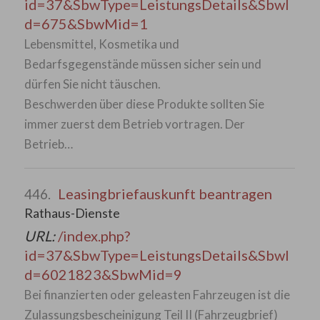
id=37&SbwType=LeistungsDetails&SbwI
d=675&SbwMid=1
Lebensmittel, Kosmetika und
Bedarfsgegenstände müssen sicher sein und
dürfen Sie nicht täuschen.
Beschwerden über diese Produkte sollten Sie
immer zuerst dem Betrieb vortragen. Der
Betrieb…
Leasingbriefauskunft beantragen
446.
Rathaus-Dienste
URL:
/index.php?
id=37&SbwType=LeistungsDetails&SbwI
d=6021823&SbwMid=9
Bei finanzierten oder geleasten Fahrzeugen ist die
Zulassungsbescheinigung Teil II (Fahrzeugbrief)