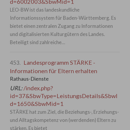
d=6002003&SbwMid=1
LEO-BW ist das landeskundliche
Informationssystem für Baden-Württemberg. Es
bietet einen zentralen Zugang zu Informationen
und digitalisierten Kulturgütern des Landes.
Beteiligt sind zahlreiche…
Landesprogramm STÄRKE -
453.
Informationen für Eltern erhalten
Rathaus-Dienste
URL:
/index.php?
id=37&SbwType=LeistungsDetails&SbwI
d=1650&SbwMid=1
STÄRKE hat zum Ziel, die Beziehungs-, Erziehungs-
und Alltagskompetenz von (werdenden) Eltern zu
stärken. Es bietet