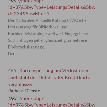
URL:
/index.php?
id=37&SbwType=LeistungsDetails&SbwI
d=234&SbwMid=1
Der Karlsruher Virtuelle Katalog (KVK) ist ein
Metakatalog für Bibliotheks- und
Buchhandelskataloge weltweit. Eingegebene
Suchanfragen gehen gleichzeitig an mehrere
Bibliothekskataloge.
Der…
Kartensperrung bei Verlust oder
486.
Diebstahl der Debit- oder Kreditkarte
veranlassen
Rathaus-Dienste
URL:
/index.php?
id=37&SbwType=LeistungsDetails&SbwI