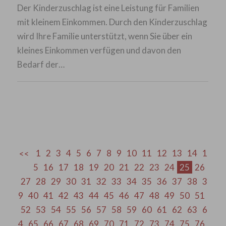
Der Kinderzuschlag ist eine Leistung für Familien
mit kleinem Einkommen. Durch den Kinderzuschlag
wird Ihre Familie unterstützt, wenn Sie über ein
kleines Einkommen verfügen und davon den
Bedarf der…
1
2
3
4
5
6
7
8
9
10
11
12
13
14
1
5
16
17
18
19
20
21
22
23
24
25
26
27
28
29
30
31
32
33
34
35
36
37
38
3
9
40
41
42
43
44
45
46
47
48
49
50
51
52
53
54
55
56
57
58
59
60
61
62
63
6
4
65
66
67
68
69
70
71
72
73
74
75
76