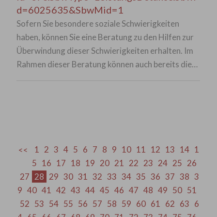
d=6025635&SbwMid=1
Sofern Sie besondere soziale Schwierigkeiten
haben, können Sie eine Beratung zu den Hilfen zur
Überwindung dieser Schwierigkeiten erhalten. Im
Rahmen dieser Beratung können auch bereits die…
1
2
3
4
5
6
7
8
9
10
11
12
13
14
1
5
16
17
18
19
20
21
22
23
24
25
26
27
28
29
30
31
32
33
34
35
36
37
38
3
9
40
41
42
43
44
45
46
47
48
49
50
51
52
53
54
55
56
57
58
59
60
61
62
63
6