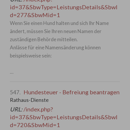
id=37&SbwType=LeistungsDetails&SbwI
d=277&SbwMid=1
Wenn Sie einen Hund halten und sich Ihr Name
ändert, müssen Sie Ihren neuen Namen der
zuständigen Behörde mitteilen.
Anlässe für eine Namensänderung können
beispielsweise sein:
…
Hundesteuer - Befreiung beantragen
547.
Rathaus-Dienste
URL:
/index.php?
id=37&SbwType=LeistungsDetails&SbwI
d=720&SbwMid=1