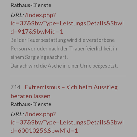
Rathaus-Dienste
URL:
/index.php?
id=37&SbwType=LeistungsDetails&SbwI
d=917&SbwMid=1
Bei der Feuerbestattung wird die verstorbene
Person vor oder nach der Trauerfeierlichkeit in
einem Sarg eingeäschert.
Danach wird die Asche in einer Urne beigesetzt.
Extremismus – sich beim Ausstieg
714.
beraten lassen
Rathaus-Dienste
URL:
/index.php?
id=37&SbwType=LeistungsDetails&SbwI
d=6001025&SbwMid=1