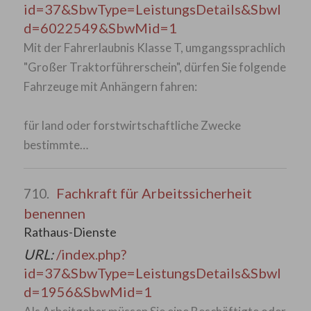
id=37&SbwType=LeistungsDetails&SbwI
d=6022549&SbwMid=1
Mit der Fahrerlaubnis Klasse T, umgangssprachlich
"Großer Traktorführerschein", dürfen Sie folgende
Fahrzeuge mit Anhängern fahren:
für land oder forstwirtschaftliche Zwecke
bestimmte…
Fachkraft für Arbeitssicherheit
710.
benennen
Rathaus-Dienste
URL:
/index.php?
id=37&SbwType=LeistungsDetails&SbwI
d=1956&SbwMid=1