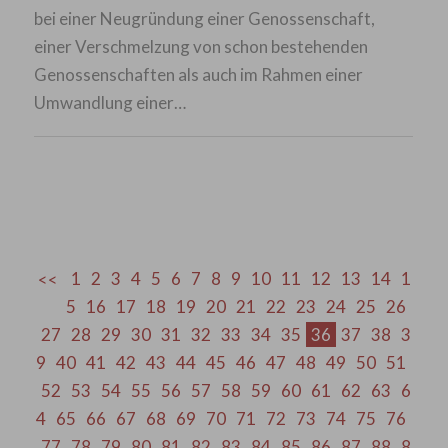
bei einer Neugründung einer Genossenschaft,
einer Verschmelzung von schon bestehenden
Genossenschaften als auch im Rahmen einer
Umwandlung einer…
1
2
3
4
5
6
7
8
9
10
11
12
13
14
1
5
16
17
18
19
20
21
22
23
24
25
26
27
28
29
30
31
32
33
34
35
36
37
38
3
9
40
41
42
43
44
45
46
47
48
49
50
51
52
53
54
55
56
57
58
59
60
61
62
63
6
4
65
66
67
68
69
70
71
72
73
74
75
76
77
78
79
80
81
82
83
84
85
86
87
88
8