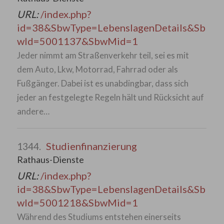
URL:
/index.php?
id=38&SbwType=LebenslagenDetails&Sb
wId=5001137&SbwMid=1
Jeder nimmt am Straßenverkehr teil, sei es mit
dem Auto, Lkw, Motorrad, Fahrrad oder als
Fußgänger. Dabei ist es unabdingbar, dass sich
jeder an festgelegte Regeln hält und Rücksicht auf
andere…
Studienfinanzierung
1344.
Rathaus-Dienste
URL:
/index.php?
id=38&SbwType=LebenslagenDetails&Sb
wId=5001218&SbwMid=1
Während des Studiums entstehen einerseits