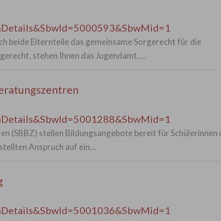
enDetails&SbwId=5000593&SbwMid=1
h beide Elternteile das gemeinsame Sorgerecht für die
rgerecht, stehen Ihnen das Jugendamt,…
eratungszentren
enDetails&SbwId=5001288&SbwMid=1
n (SBBZ) stellen Bildungsangebote bereit für Schülerinnen
stellten Anspruch auf ein…
g
enDetails&SbwId=5001036&SbwMid=1