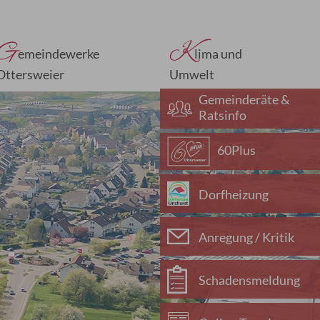
G
K
emeindewerke
lima und
Ottersweier
Umwelt
Gemeinderäte &
Ratsinfo
60Plus
Dorfheizung
Anregung / Kritik
Schadensmeldung