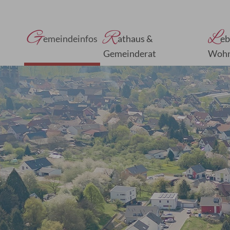
G
R
L
emeindeinfos
athaus &
eb
Gemeinderat
Woh