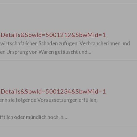
enDetails&SbwId=5001212&SbwMid=1
irtschaftlichen Schaden zufügen. Verbraucherinnen und
 den Ursprung von Waren getäuscht und…
enDetails&SbwId=5001234&SbwMid=1
nn sie folgende Voraussetzungen erfüllen:
iftlich oder mündlich noch in…