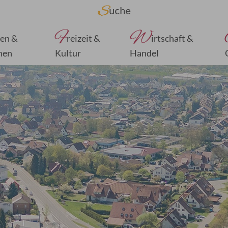
F
W
en &
reizeit &
irtschaft &
nen
Kultur
Handel