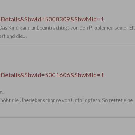
enDetails&SbwId=5000309&SbwMid=1
e: Das Kind kann unbeeinträchtigt von den Problemen seiner El
lbst und die…
enDetails&SbwId=5001606&SbwMid=1
n.
rhöht die Überlebenschance von Unfallopfern. So rettet eine