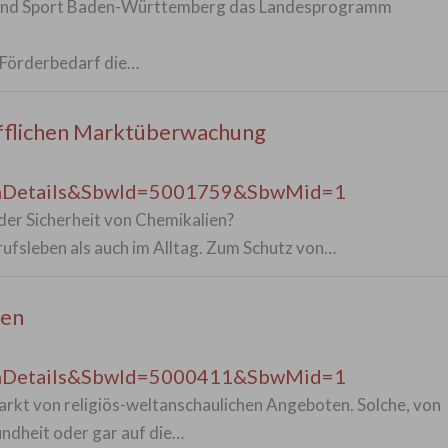
end und Sport Baden-Württemberg das Landesprogramm
 Förderbedarf die…
tofflichen Marktüberwachung
enDetails&SbwId=5001759&SbwMid=1
der Sicherheit von Chemikalien?
ufsleben als auch im Alltag. Zum Schutz von…
pen
enDetails&SbwId=5000411&SbwMid=1
 Markt von religiös-weltanschaulichen Angeboten. Solche, von
undheit oder gar auf die…