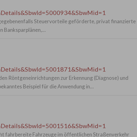
enDetails&SbwId=5000934&SbwMid=1
gegebenenfalls Steuervorteile geförderte, privat finanzierte
ten Banksparplänen,…
enDetails&SbwId=5001871&SbwMid=1
den Röntgeneinrichtungen zur Erkennung (Diagnose) und
bekanntes Beispiel für die Anwendung in…
enDetails&SbwId=5001516&SbwMid=1
ht fahrbereite Fahrzeuge im öffentlichen Straßenverkehr