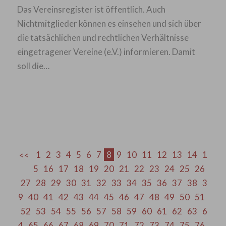
Das Vereinsregister ist öffentlich. Auch
Nichtmitglieder können es einsehen und sich über
die tatsächlichen und rechtlichen Verhältnisse
eingetragener Vereine (e.V.) informieren. Damit
soll die…
1
2
3
4
5
6
7
8
9
10
11
12
13
14
1
5
16
17
18
19
20
21
22
23
24
25
26
27
28
29
30
31
32
33
34
35
36
37
38
3
9
40
41
42
43
44
45
46
47
48
49
50
51
52
53
54
55
56
57
58
59
60
61
62
63
6
4
65
66
67
68
69
70
71
72
73
74
75
76