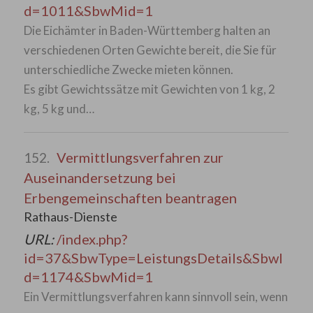
d=1011&SbwMid=1
Die Eichämter in Baden-Württemberg halten an
verschiedenen Orten Gewichte bereit, die Sie für
unterschiedliche Zwecke mieten können.
Es gibt Gewichtssätze mit Gewichten von 1 kg, 2
kg, 5 kg und…
Vermittlungsverfahren zur
152.
Auseinandersetzung bei
Erbengemeinschaften beantragen
Rathaus-Dienste
URL:
/index.php?
id=37&SbwType=LeistungsDetails&SbwI
d=1174&SbwMid=1
Ein Vermittlungsverfahren kann sinnvoll sein, wenn