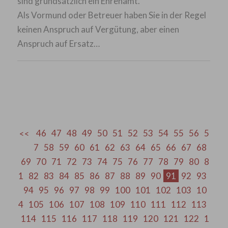
sind grundsätzlich ein Ehrenamt.
Als Vormund oder Betreuer haben Sie in der Regel
keinen Anspruch auf Vergütung, aber einen
Anspruch auf Ersatz…
46
47
48
49
50
51
52
53
54
55
56
5
7
58
59
60
61
62
63
64
65
66
67
68
69
70
71
72
73
74
75
76
77
78
79
80
8
1
82
83
84
85
86
87
88
89
90
91
92
93
94
95
96
97
98
99
100
101
102
103
10
4
105
106
107
108
109
110
111
112
113
114
115
116
117
118
119
120
121
122
1