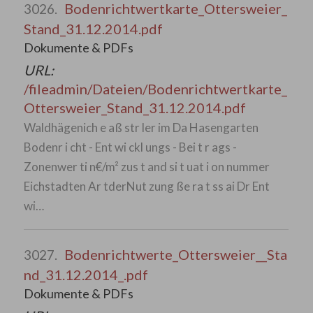
Bodenrichtwertkarte_Ottersweier_
3026.
Stand_31.12.2014.pdf
Dokumente & PDFs
URL:
/fileadmin/Dateien/Bodenrichtwertkarte_
Ottersweier_Stand_31.12.2014.pdf
Waldhägenich e aß str ler im Da Hasengarten
Bodenr i cht - Ent wi ckl ungs - Bei t r ags -
Zonenwer ti n€/m² zus t and si t uat i on nummer
Eichstadten Ar tderNut zung ße ra t ss ai Dr Ent
wi…
Bodenrichtwerte_Ottersweier__Sta
3027.
nd_31.12.2014_.pdf
Dokumente & PDFs