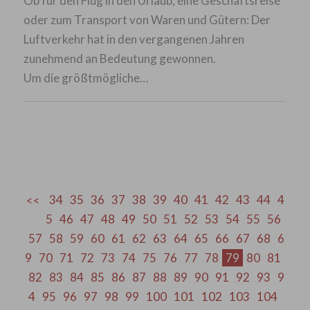
Ob für den Flug in den Urlaub, eine Geschäftsreise
oder zum Transport von Waren und Gütern: Der
Luftverkehr hat in den vergangenen Jahren
zunehmend an Bedeutung gewonnen.
Um die größtmögliche…
34
35
36
37
38
39
40
41
42
43
44
4
5
46
47
48
49
50
51
52
53
54
55
56
57
58
59
60
61
62
63
64
65
66
67
68
6
9
70
71
72
73
74
75
76
77
78
79
80
81
82
83
84
85
86
87
88
89
90
91
92
93
9
4
95
96
97
98
99
100
101
102
103
104