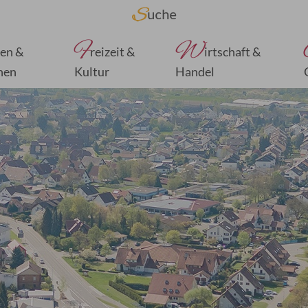
F
W
en &
reizeit &
irtschaft &
nen
Kultur
Handel