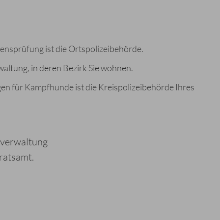
ensprüfung ist die Ortspolizeibehörde.
waltung, in deren Bezirk Sie wohnen.
n für Kampfhunde ist die Kreispolizeibehörde Ihres
tverwaltung
ratsamt.