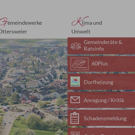
G
K
emeindewerke
lima und
Ottersweier
Umwelt
Gemeinderäte &
Ratsinfo
60Plus
Dorfheizung
Anregung / Kritik
Schadensmeldung