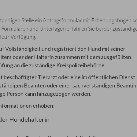
ständigen Stelle ein Antragsformular mit Erhebungsbogen s
 Formularen und Unterlagen erfahren Sie bei der zuständig
 zur Verfügung.
 Vollständigkeit und registriert den Hund mit seiner
lters oder der Halterin zusammen mit dem ausgefüllten
ung an die zuständige Kreispolize
ibehörde.
t beschäftigter Tierarzt oder eine im öffentlichen Dienst
ständigen Beamten oder einer sachverständigen Beamtin
dige Person kann hinzugezogen werden.
Informationen erhoben:
der Hundehalterin