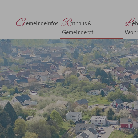
G
R
L
emeindeinfos
athaus &
eb
Gemeinderat
Woh