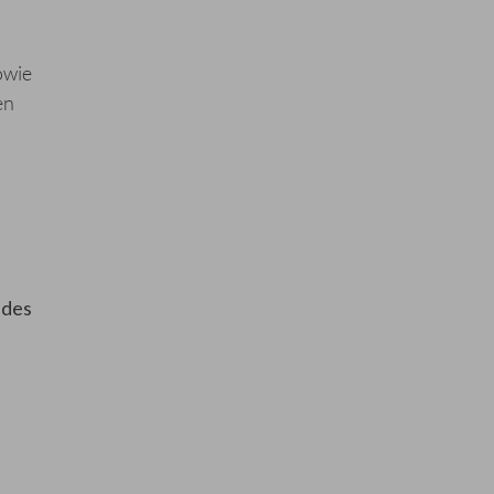
owie
en
 des