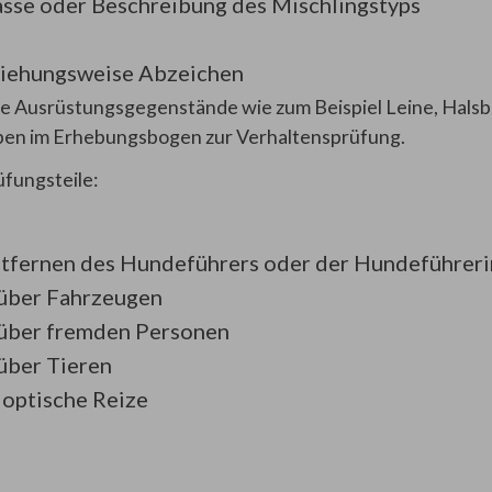
asse oder Beschreibung des Mischlingstyps
ziehungsweise Abz
eichen
e Ausrüstungsgegenstände wie zum Beispiel Leine, Hals
ben im Erhebungsbogen zur Verhaltensprüfung.
üfungsteile:
ntfernen des Hundeführers oder der Hundeführeri
nüber Fahrzeugen
nüber fremden Personen
ber Tieren
 optische Reize