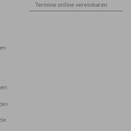
Termine online vereinbaren
gen
nen
nden
die