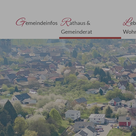
G
R
L
emeindeinfos
athaus &
eb
Gemeinderat
Woh