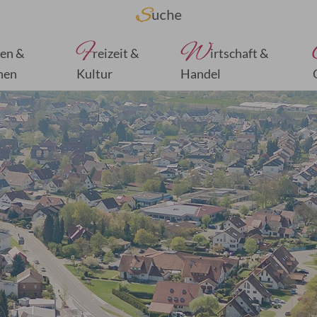
F
W
en &
reizeit &
irtschaft &
nen
Kultur
Handel