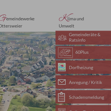
G
K
emeindewerke
lima und
Ottersweier
Umwelt
Gemeinderäte &
Ratsinfo
60Plus
Dorfheizung
Anregung / Kritik
Schadensmeldung