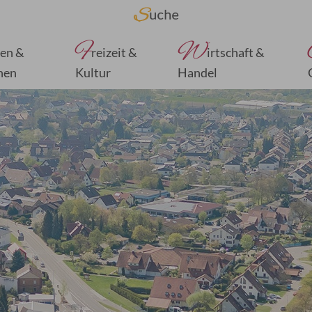
F
W
en &
reizeit &
irtschaft &
nen
Kultur
Handel