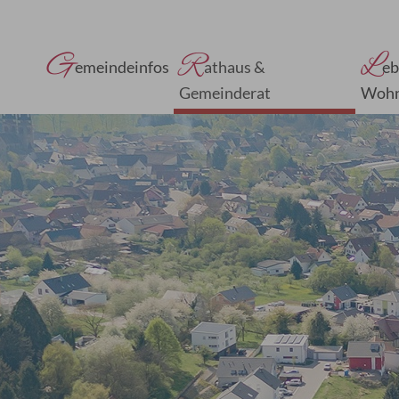
G
R
L
emeindeinfos
athaus &
eb
Gemeinderat
Woh