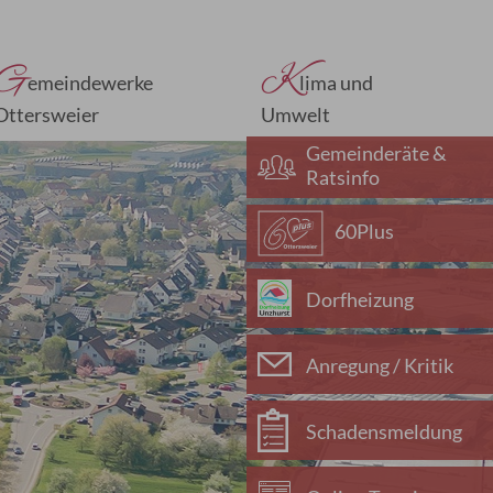
G
K
emeindewerke
lima und
Ottersweier
Umwelt
Gemeinderäte &
Ratsinfo
60Plus
Dorfheizung
Anregung / Kritik
Schadensmeldung