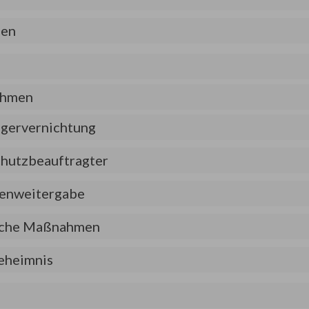
hen
ehmen
ägervernichtung
chutzbeauftragter
tenweitergabe
ische Maßnahmen
geheimnis