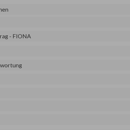
men
rag - FIONA
ntwortung