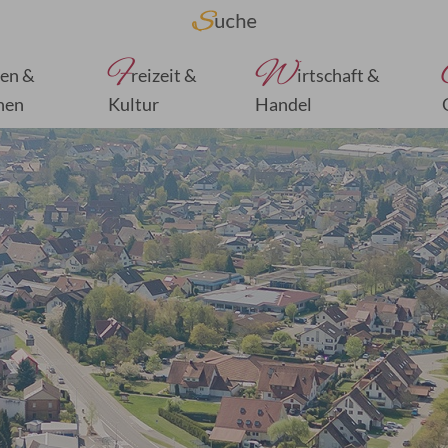
F
W
en &
reizeit &
irtschaft &
nen
Kultur
Handel