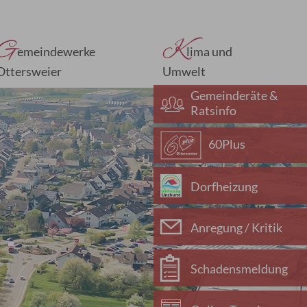
G
K
emeindewerke
lima und
Ottersweier
Umwelt
Gemeinderäte &
Ratsinfo
60Plus
Dorfheizung
Anregung / Kritik
Schadensmeldung