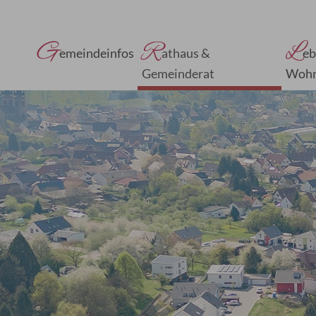
G
R
L
emeindeinfos
athaus &
eb
Gemeinderat
Woh