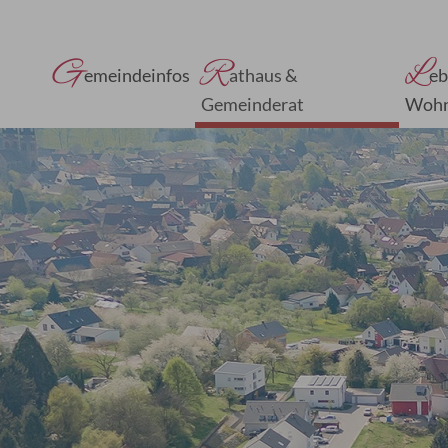
G
R
L
emeindeinfos
athaus &
eb
Gemeinderat
Woh