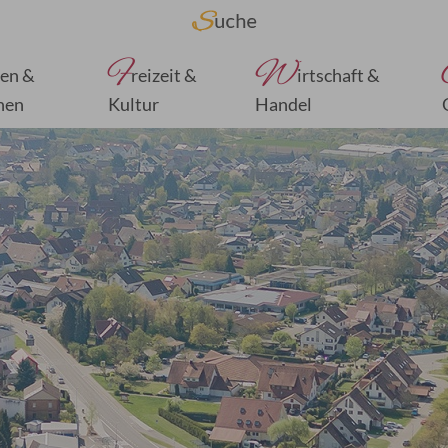
F
W
en &
reizeit &
irtschaft &
nen
Kultur
Handel