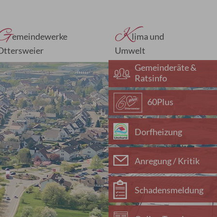
G
K
emeindewerke
lima und
Ottersweier
Umwelt
Gemeinderäte &
Ratsinfo
60Plus
Dorfheizung
Anregung / Kritik
Schadensmeldung