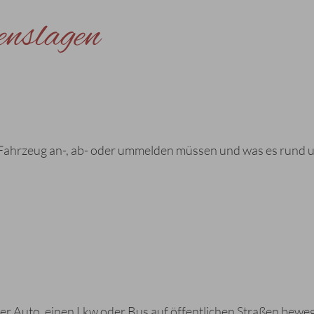
enslagen
in Fahrzeug an-, ab- oder ummelden müssen und was es rund 
er Auto, einen Lkw oder Bus auf öffentlichen Straßen bewe