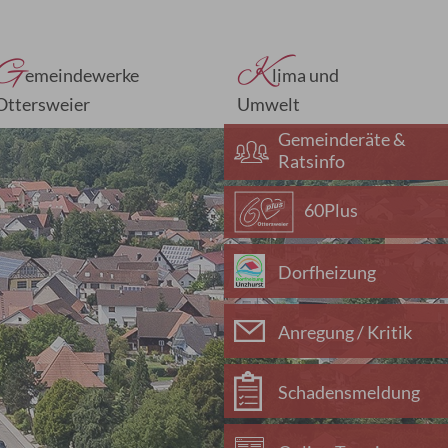
G
K
emeindewerke
lima und
Ottersweier
Umwelt
Gemeinderäte &
Ratsinfo
60Plus
Dorfheizung
Anregung / Kritik
Schadensmeldung