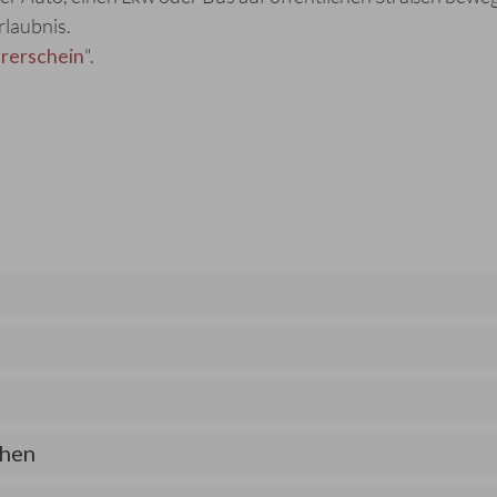
rlaubnis.
rerschein
".
chen