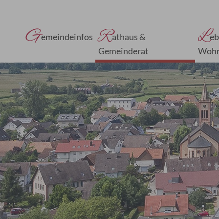
G
R
L
emeindeinfos
athaus &
eb
Gemeinderat
Woh