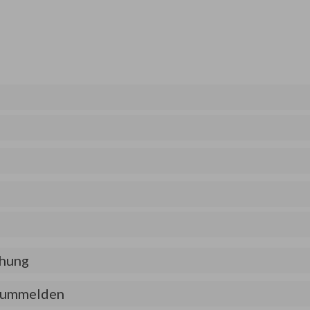
chung
r ummelden