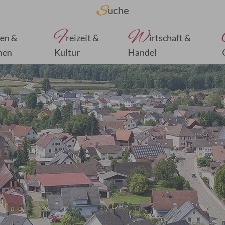
F
W
en &
reizeit &
irtschaft &
nen
Kultur
Handel