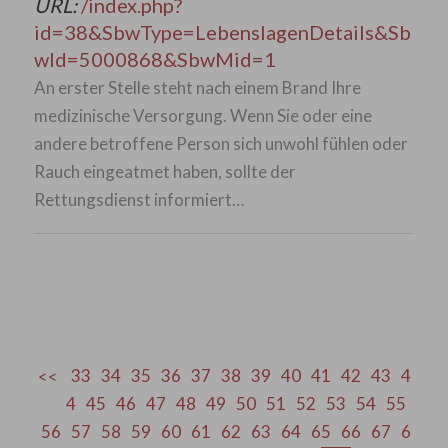
URL:
/index.php?
id=38&SbwType=LebenslagenDetails&Sb
wId=5000868&SbwMid=1
An erster Stelle steht nach einem Brand Ihre
medizinische Versorgung. Wenn Sie oder eine
andere betroffene Person sich unwohl fühlen oder
Rauch eingeatmet haben, sollte der
Rettungsdienst informiert…
33
34
35
36
37
38
39
40
41
42
43
4
4
45
46
47
48
49
50
51
52
53
54
55
56
57
58
59
60
61
62
63
64
65
66
67
6