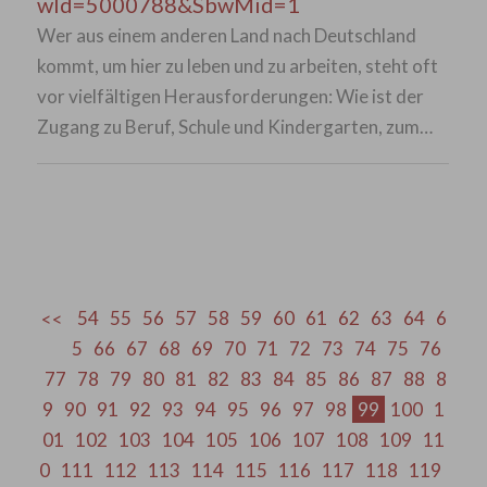
wId=5000788&SbwMid=1
Wer aus einem anderen Land nach Deutschland
kommt, um hier zu leben und zu arbeiten, steht oft
vor vielfältigen Herausforderungen: Wie ist der
Zugang zu Beruf, Schule und Kindergarten, zum…
54
55
56
57
58
59
60
61
62
63
64
6
5
66
67
68
69
70
71
72
73
74
75
76
77
78
79
80
81
82
83
84
85
86
87
88
8
9
90
91
92
93
94
95
96
97
98
99
100
1
01
102
103
104
105
106
107
108
109
11
0
111
112
113
114
115
116
117
118
119